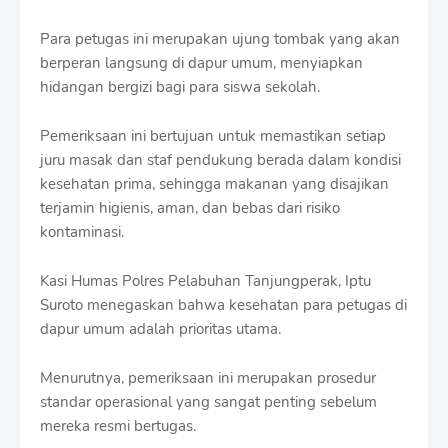
r
o
Para petugas ini merupakan ujung tombak yang akan
f
berperan langsung di dapur umum, menyiapkan
f
T
hidangan bergizi bagi para siswa sekolah.
e
m
Pemeriksaan ini bertujuan untuk memastikan setiap
p
juru masak dan staf pendukung berada dalam kondisi
l
a
kesehatan prima, sehingga makanan yang disajikan
t
terjamin higienis, aman, dan bebas dari risiko
e
kontaminasi.
s
Kasi Humas Polres Pelabuhan Tanjungperak, Iptu
Suroto menegaskan bahwa kesehatan para petugas di
dapur umum adalah prioritas utama.
Menurutnya, pemeriksaan ini merupakan prosedur
standar operasional yang sangat penting sebelum
mereka resmi bertugas.