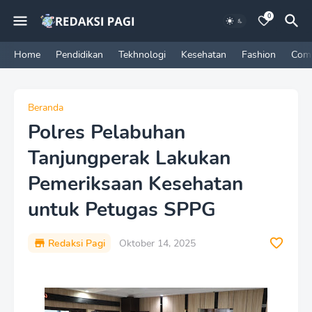
0
Home
Pendidikan
Tekhnologi
Kesehatan
Fashion
Com
Beranda
Polres Pelabuhan
Tanjungperak Lakukan
Pemeriksaan Kesehatan
untuk Petugas SPPG
Redaksi Pagi
Oktober 14, 2025
P
r
e
m