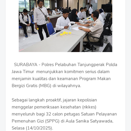
i
u
m
B
y
R
a
u
s
h
a
n
SURABAYA - Polres Pelabuhan Tanjungperak Polda
D
Jawa Timur menunjukkan komitmen serius dalam
e
s
menjamin kualitas dan keamanan Program Makan
i
Bergizi Gratis (MBG) di wilayahnya.
g
n
Sebagai langkah proaktif, jajaran kepolisian
W
i
menggelar pemeriksaan kesehatan (rikkes)
t
menyeluruh bagi 32 calon petugas Satuan Pelayanan
h
Pemenuhan Gizi (SPPG) di Aula Sanika Satyawada,
S
Selasa (14/10/2025).
h