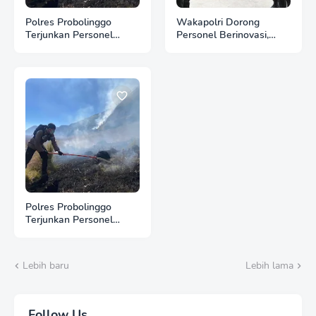
Polres Probolinggo
Wakapolri Dorong
Terjunkan Personel
Personel Berinovasi,
Bantu Padamkan
Bripda Muhammad Putra
Kebakaran Hutan di
Aulia Jadi Contoh Nyata
Gunung Bromo
Polres Probolinggo
Terjunkan Personel
Bantu Padamkan
Kebakaran Hutan di
Gunung Bromo
Lebih baru
Lebih lama
Follow Us