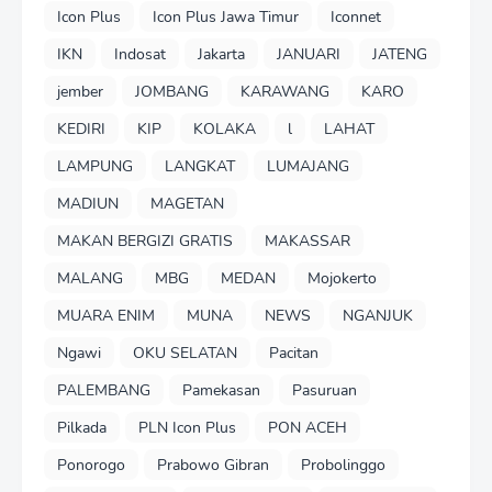
Icon Plus
Icon Plus Jawa Timur
Iconnet
IKN
Indosat
Jakarta
JANUARI
JATENG
jember
JOMBANG
KARAWANG
KARO
KEDIRI
KIP
KOLAKA
l
LAHAT
LAMPUNG
LANGKAT
LUMAJANG
MADIUN
MAGETAN
MAKAN BERGIZI GRATIS
MAKASSAR
MALANG
MBG
MEDAN
Mojokerto
MUARA ENIM
MUNA
NEWS
NGANJUK
Ngawi
OKU SELATAN
Pacitan
PALEMBANG
Pamekasan
Pasuruan
Pilkada
PLN Icon Plus
PON ACEH
Ponorogo
Prabowo Gibran
Probolinggo