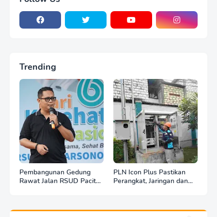
Trending
Pembangunan Gedung
PLN Icon Plus Pastikan
Rawat Jalan RSUD Pacitan
Perangkat, Jaringan dan
Dilanjut, DBHCHT Rp7,2
Infrastruktur Beroperasi
Miliar Jadi Penopang
Normal Pasca Gempa
Layanan Kesehatan
Tuban