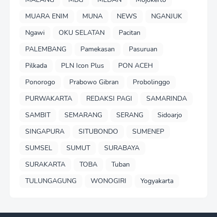
MUARA ENIM
MUNA
NEWS
NGANJUK
Ngawi
OKU SELATAN
Pacitan
PALEMBANG
Pamekasan
Pasuruan
Pilkada
PLN Icon Plus
PON ACEH
Ponorogo
Prabowo Gibran
Probolinggo
PURWAKARTA
REDAKSI PAGI
SAMARINDA
SAMBIT
SEMARANG
SERANG
Sidoarjo
SINGAPURA
SITUBONDO
SUMENEP
SUMSEL
SUMUT
SURABAYA
SURAKARTA
TOBA
Tuban
TULUNGAGUNG
WONOGIRI
Yogyakarta