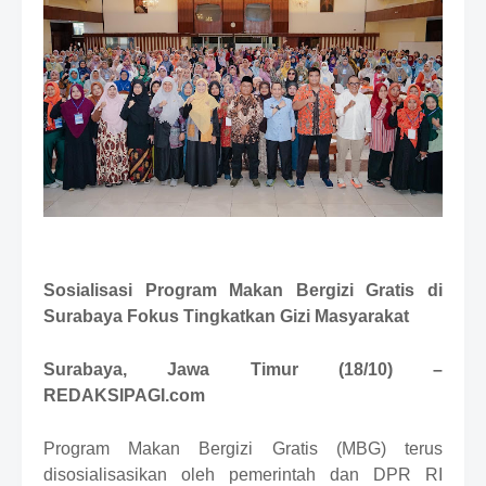
m
B
y
R
a
u
s
h
a
n
D
e
s
i
Sosialisasi Program Makan Bergizi Gratis di
g
n
Surabaya
Fokus Tingkatkan Gizi Masyarakat
W
i
Surabaya
, Jawa Timur (18/10) –
t
h
REDAKSIPAGI.com
S
h
Program Makan Bergizi Gratis (MBG) terus
r
disosialisasikan oleh pemerintah dan DPR RI
o