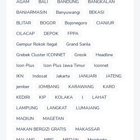
AGAM
BALI
BANDUNG
BANGKALAN
BANJARMASIN
Banyuwangi
BEKASI
BLITAR
BOGOR
Bojonegoro
CIANJUR
CILACAP
DEPOK
FPPA
Gempur Rokok Ilegal
Grand Sarila
Grebek Cluster ICONNET
Gresik
Headline
Icon Plus
Icon Plus Jawa Timur
Iconnet
IKN
Indosat
Jakarta
JANUARI
JATENG
jember
JOMBANG
KARAWANG
KARO
KEDIRI
KIP
KOLAKA
l
LAHAT
LAMPUNG
LANGKAT
LUMAJANG
MADIUN
MAGETAN
MAKAN BERGIZI GRATIS
MAKASSAR
MALANG
MBG
MEDAN
Mojokerto