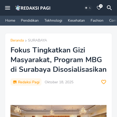
0
Home
Pendidikan
Tekhnologi
Kesehatan
Fashion
Com
Beranda
SURABAYA
Fokus Tingkatkan Gizi
Masyarakat, Program MBG
di Surabaya Disosialisasikan
Redaksi Pagi
Oktober 18, 2025
P
r
e
m
i
u