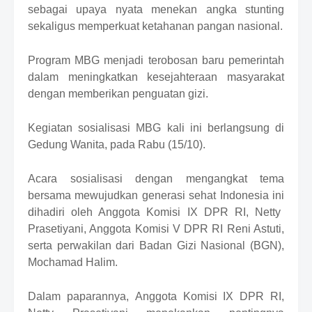
f
sebagai upaya nyata menekan angka stunting
f
sekaligus memperkuat ketahanan pangan nasional.
T
e
Program MBG menjadi terobosan baru pemerintah
m
p
dalam meningkatkan kesejahteraan masyarakat
l
dengan memberikan penguatan gizi.
a
t
e
Kegiatan sosialisasi MBG
kali ini
berlangsung di
s
Gedung Wanita,
pada
Rabu (15/10)
.
Acara sosialisasi dengan mengangkat tema
bersama mewujudkan generasi sehat Indonesia ini
dihadiri oleh Anggota Komisi IX DPR RI
,
Netty
Prasetiyani, Anggota Komisi V DPR RI Reni Astuti,
serta perwakilan dari Badan Gizi Nasional (BGN),
Mochamad Halim
.
Dalam paparannya,
Anggota Komisi IX DPR RI,