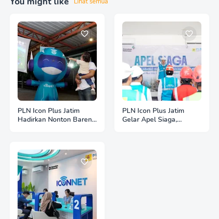
You might like
Lihat semua
PLN Icon Plus Jatim
PLN Icon Plus Jatim
Hadirkan Nonton Bareng
Gelar Apel Siaga,
Bola Gembira 2026
Pastikan Konektivitas
Bersama ICONNET,
Andal Saat Idul Adha
Pererat Kebersamaan
1447 Hijriah dan Waisak
dengan Masyarakat
2570 BE