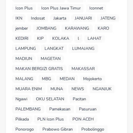
Icon Plus
Icon Plus Jawa Timur
Iconnet
IKN
Indosat
Jakarta
JANUARI
JATENG
jember
JOMBANG
KARAWANG
KARO
KEDIRI
KIP
KOLAKA
l
LAHAT
LAMPUNG
LANGKAT
LUMAJANG
MADIUN
MAGETAN
MAKAN BERGIZI GRATIS
MAKASSAR
MALANG
MBG
MEDAN
Mojokerto
MUARA ENIM
MUNA
NEWS
NGANJUK
Ngawi
OKU SELATAN
Pacitan
PALEMBANG
Pamekasan
Pasuruan
Pilkada
PLN Icon Plus
PON ACEH
Ponorogo
Prabowo Gibran
Probolinggo