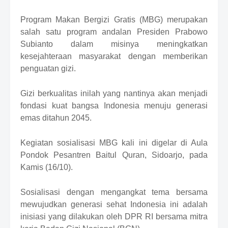
S
h
Program Makan Bergizi Gratis (MBG)
merupakan
r
salah satu program andalan Presiden Prabowo
o
f
Subianto dalam misinya meningkatkan
f
kesejahteraan masyarakat dengan memberikan
T
penguatan gizi.
e
m
p
Gizi berkualitas inilah yang nantinya akan menjadi
l
fondasi kuat bangsa Indonesia menuju generasi
a
emas ditahun 2045.
t
e
s
K
egiatan sosialisasi MBG
kali ini
digelar di Aula
Pondok Pesantren Baitul Quran, Sidoarjo,
pada
Kamis (16/10)
.
Sosialisasi dengan mengangkat tema bersama
mewujudkan generasi sehat Indonesia ini adalah
inisiasi yang dilakukan oleh DPR RI bersama mitra