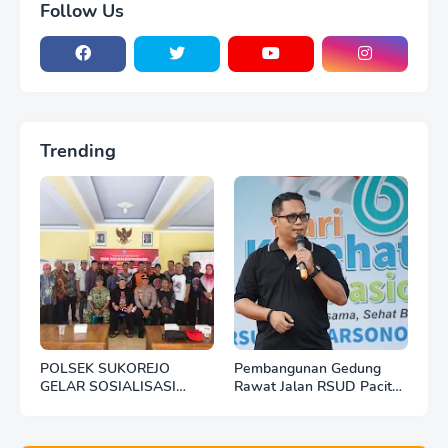
Follow Us
Trending
POLSEK SUKOREJO
Pembangunan Gedung
GELAR SOSIALISASI
Rawat Jalan RSUD Pacitan
DESA BERSINAR DI DESA
Dilanjut, DBHCHT Rp7,2
KEDUNGBANTENG
Miliar Jadi Penopang
Layanan Kesehatan