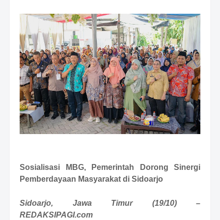
e
m
i
u
m
B
y
R
a
u
s
h
a
n
D
e
s
i
Sosialisasi MBG, Pemerintah
Dorong Sinergi
g
n
Pemberdayaan Masyarakat di Sidoarjo
W
i
Sidoarjo
, Jawa Timur (19/10) –
t
REDAKSIPAGI.com
h