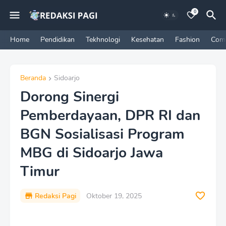
0
Home
Pendidikan
Tekhnologi
Kesehatan
Fashion
Com
Beranda
Sidoarjo
Dorong Sinergi
Pemberdayaan, DPR RI dan
BGN Sosialisasi Program
MBG di Sidoarjo Jawa
Timur
Redaksi Pagi
Oktober 19, 2025
P
r