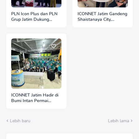
PLN Icon Plus dan PLN
ICONNET Jatim Gandeng
Grup Jatim Dukung
Shaistanaya City,
Pemprov Jatim Resmikan
Hadirkan Hunian Modern
Omah Terapi-ku untuk
dengan Konektivitas
Anak PMKS
Internet Andal
ICONNET Jatim Hadir di
Bumi Intan Permai
Sidoarjo, Dukung
Aktivitas Warga melalui
Sosialisasi Internet
Lebih baru
Lebih lama
Rumah