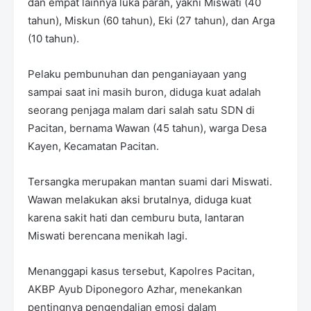
dan empat lainnya luka parah, yakni Miswati (40
S
h
tahun), Miskun (60 tahun), Eki (27 tahun), dan Arga
r
(10 tahun).
o
f
f
Pelaku pembunuhan dan penganiayaan yang
T
sampai saat ini masih buron, diduga kuat adalah
e
seorang penjaga malam dari salah satu SDN di
m
p
Pacitan, bernama Wawan (45 tahun), warga Desa
l
Kayen, Kecamatan Pacitan.
a
t
e
Tersangka merupakan mantan suami dari Miswati.
s
Wawan melakukan aksi brutalnya, diduga kuat
karena sakit hati dan cemburu buta, lantaran
Miswati berencana menikah lagi.
Menanggapi kasus tersebut, Kapolres Pacitan,
AKBP Ayub Diponegoro Azhar, menekankan
pentingnya pengendalian emosi dalam