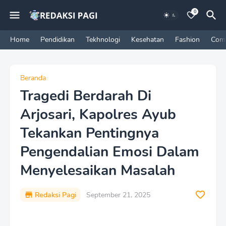
0
Home
Pendidikan
Tekhnologi
Kesehatan
Fashion
Com
Beranda
Tragedi Berdarah Di
Arjosari, Kapolres Ayub
Tekankan Pentingnya
Pengendalian Emosi Dalam
Menyelesaikan Masalah
Redaksi Pagi
September 21, 2025
P
r
e