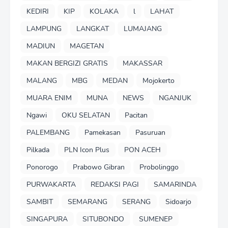
KEDIRI
KIP
KOLAKA
l
LAHAT
LAMPUNG
LANGKAT
LUMAJANG
MADIUN
MAGETAN
MAKAN BERGIZI GRATIS
MAKASSAR
MALANG
MBG
MEDAN
Mojokerto
MUARA ENIM
MUNA
NEWS
NGANJUK
Ngawi
OKU SELATAN
Pacitan
PALEMBANG
Pamekasan
Pasuruan
Pilkada
PLN Icon Plus
PON ACEH
Ponorogo
Prabowo Gibran
Probolinggo
PURWAKARTA
REDAKSI PAGI
SAMARINDA
SAMBIT
SEMARANG
SERANG
Sidoarjo
SINGAPURA
SITUBONDO
SUMENEP