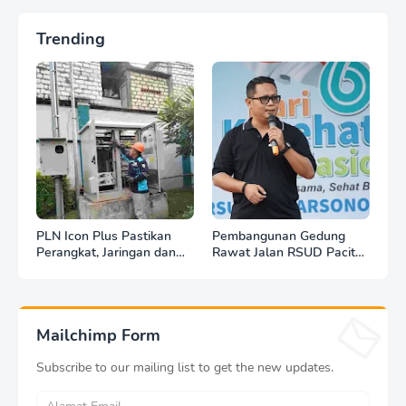
Trending
PLN Icon Plus Pastikan
Pembangunan Gedung
Perangkat, Jaringan dan
Rawat Jalan RSUD Pacitan
Infrastruktur Beroperasi
Dilanjut, DBHCHT Rp7,2
Normal Pasca Gempa
Miliar Jadi Penopang
Tuban
Layanan Kesehatan
Mailchimp Form
Subscribe to our mailing list to get the new updates.