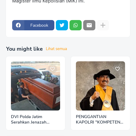
Magister Ilmu Kepolisian (MIK) ini.
Facebook
You might like
Lihat semua
DVI Polda Jatim
PENGGANTIAN
Serahkan Jenazah
KAPOLRI "KOMPETENSI
Kelima Korban KM
ABSOLUT PRESIDEN"
Mutiara Sentosa II