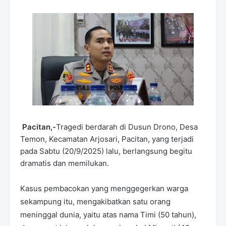
m
i
u
m
B
y
R
a
u
s
h
a
n
Pacitan,-
Tragedi berdarah di Dusun Drono, Desa
D
Temon, Kecamatan Arjosari, Pacitan, yang terjadi
e
pada Sabtu (20/9/2025) lalu, berlangsung begitu
s
i
dramatis dan memilukan.
g
n
Kasus pembacokan yang menggegerkan warga
W
i
sekampung itu, mengakibatkan satu orang
t
meninggal dunia, yaitu atas nama Timi (50 tahun),
h