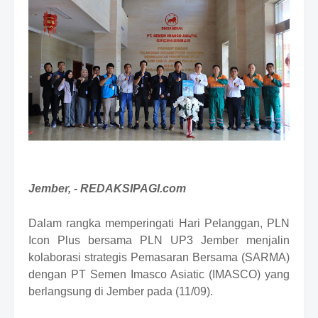
i
u
m
B
y
R
a
u
s
h
a
n
D
e
Jember, - REDAKSIPAGI.com
s
i
g
Dalam rangka memperingati Hari Pelanggan, PLN
n
Icon Plus bersama PLN UP3 Jember menjalin
W
kolaborasi strategis Pemasaran Bersama (SARMA)
i
t
dengan PT Semen Imasco Asiatic (IMASCO) yang
h
berlangsung di Jember pada (11/09).
S
h