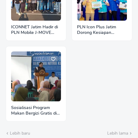
ICONNET Jatim Hadir di
PLN Icon Plus Jatim
PLN Mobile J-MOVE
Dorong Kesiapan
2026 Jember, Perkuat
Talenta Digital,
Ekosistem Digital dan
Komitmen Dukung
Kendaraan Listrik di
Transformasi Pendidikan
Jawa Timur
Berkelanjutan
Sosialisasi Program
Makan Bergizi Gratis di
Jember: Dorong Gizi
Seimbang dan Dukung
Indonesia Emas 2045
Lebih baru
Lebih lama