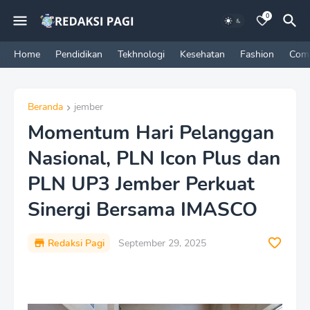
0
Home
Pendidikan
Tekhnologi
Kesehatan
Fashion
Com
Beranda
jember
Momentum Hari Pelanggan
Nasional, PLN Icon Plus dan
PLN UP3 Jember Perkuat
Sinergi Bersama IMASCO
Redaksi Pagi
September 29, 2025
P
r
e
m