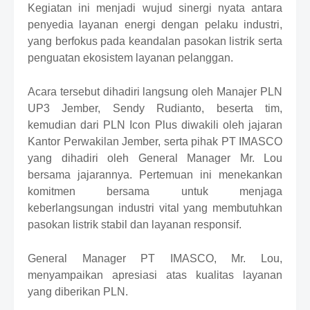
r
Kegiatan ini menjadi wujud sinergi nyata antara
o
penyedia layanan energi dengan pelaku industri,
f
yang berfokus pada keandalan pasokan listrik serta
f
penguatan ekosistem layanan pelanggan.
T
e
m
Acara tersebut dihadiri langsung oleh Manajer PLN
p
UP3 Jember, Sendy Rudianto, beserta tim,
l
kemudian dari PLN Icon Plus diwakili oleh jajaran
a
t
Kantor Perwakilan Jember, serta pihak PT IMASCO
e
yang dihadiri oleh General Manager Mr. Lou
s
bersama jajarannya. Pertemuan ini menekankan
komitmen bersama untuk menjaga
keberlangsungan industri vital yang membutuhkan
pasokan listrik stabil dan layanan responsif.
General Manager PT IMASCO, Mr. Lou,
menyampaikan apresiasi atas kualitas layanan
yang diberikan PLN.