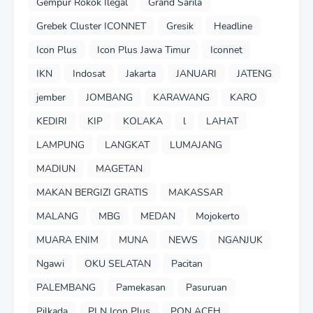
Gempur Rokok Ilegal
Grand Sarila
Grebek Cluster ICONNET
Gresik
Headline
Icon Plus
Icon Plus Jawa Timur
Iconnet
IKN
Indosat
Jakarta
JANUARI
JATENG
jember
JOMBANG
KARAWANG
KARO
KEDIRI
KIP
KOLAKA
l
LAHAT
LAMPUNG
LANGKAT
LUMAJANG
MADIUN
MAGETAN
MAKAN BERGIZI GRATIS
MAKASSAR
MALANG
MBG
MEDAN
Mojokerto
MUARA ENIM
MUNA
NEWS
NGANJUK
Ngawi
OKU SELATAN
Pacitan
PALEMBANG
Pamekasan
Pasuruan
Pilkada
PLN Icon Plus
PON ACEH