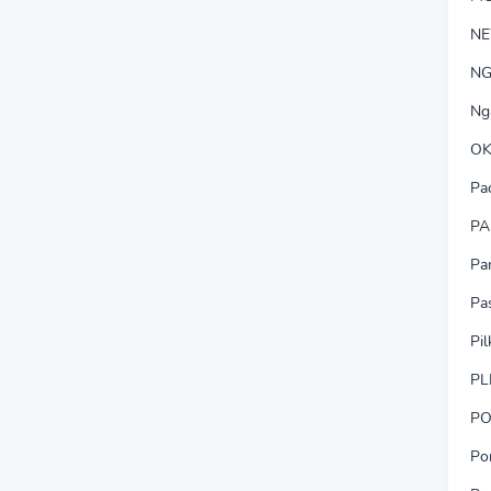
N
NG
Ng
OK
Pa
PA
Pa
Pa
Pi
PL
PO
Po