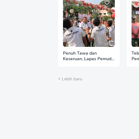
Penuh Tawa dan
Teb
Keseruan, Lapas Pemuda
Pem
Madiun Gelar
Kem
Perlombaan Tradisional
Bak
HUT Ke-81 RI
RI
Lebih baru