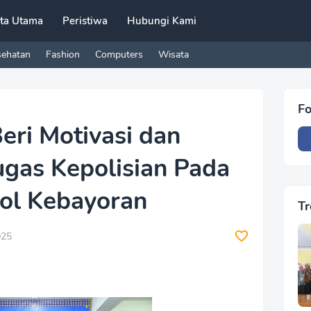
ita Utama
Peristiwa
Hubungi Kami
sehatan
Fashion
Computers
Wisata
Fo
eri Motivasi dan
as Kepolisian Pada
ol Kebayoran
Tr
025