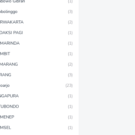
abowo Gibran
(1)
obolinggo
(3)
URWAKARTA
(2)
DAKSI PAGI
(1)
MARINDA
(1)
MBIT
(1)
EMARANG
(2)
RANG
(3)
doarjo
(23)
NGAPURA
(1)
TUBONDO
(1)
MENEP
(1)
MSEL
(1)