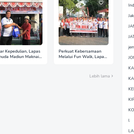
In
Jak
JA
JA
je
ar Kepedulian, Lapas
Perkuat Kebersamaan
uda Madiun Maknai
Melalui Fun Walk, Lapas
J
erdekaan melalui
Pemuda Madiun Satukan
ti Sosial HUT Ke-81
Langkah Semarakkan
K
HUT Ke-81 RI
Lebih lama
K
KE
KI
KO
l
LA