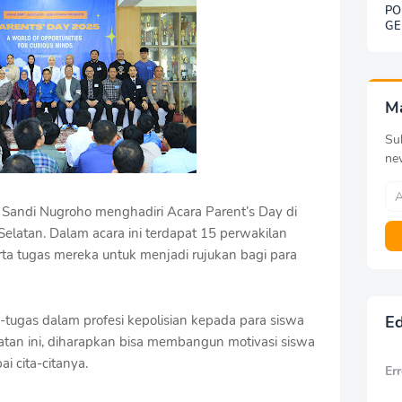
PO
GE
SO
BE
DE
KE
G
M
Sub
ne
l. Sandi Nugroho menghadiri Acara Parent’s Day di
elatan. Dalam acara ini terdapat 15 perwakilan
ta tugas mereka untuk menjadi rujukan bagi para
s-tugas dalam profesi kepolisian kepada para siswa
Ed
atan ini, diharapkan bisa membangun motivasi siswa
 cita-citanya.
Err