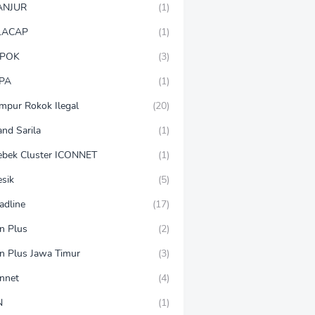
ANJUR
(1)
LACAP
(1)
POK
(3)
PA
(1)
mpur Rokok Ilegal
(20)
and Sarila
(1)
ebek Cluster ICONNET
(1)
esik
(5)
adline
(17)
on Plus
(2)
on Plus Jawa Timur
(3)
onnet
(4)
N
(1)