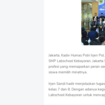
u
m
B
y
R
a
u
s
h
a
n
D
Jakarta. Kadiv Humas Polri Irjen Po
e
s
SMP Labschool Kebayoran, Jakarta S
i
profesi yang memaparkan peran ser
g
siswa memilih minatnya.
n
W
i
Irjen Sandi hadir menjelaskan tuga
t
kelas 7 dan 8. Dengan adanya kegi
h
Labschool Kebayoran untuk mencapai
S
h
r