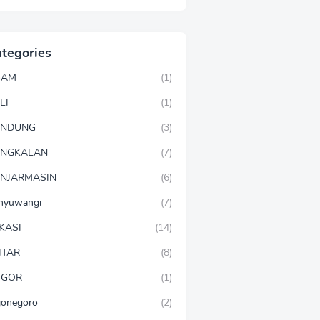
tegories
GAM
(1)
LI
(1)
ANDUNG
(3)
ANGKALAN
(7)
NJARMASIN
(6)
nyuwangi
(7)
KASI
(14)
ITAR
(8)
OGOR
(1)
jonegoro
(2)