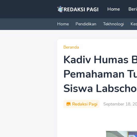
Home
Ber
Home
Pendidikan
Tekhnologi
Ke
Beranda
Kadiv Humas B
Pemahaman Tug
Siswa Labscho
Redaksi Pagi
September 18, 2
P
r
e
m
i