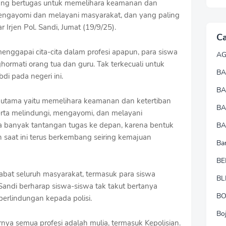
yang bertugas untuk memelihara keamanan dan
engayomi dan melayani masyarakat, dan yang paling
 Irjen Pol. Sandi, Jumat (19/9/25).
Ca
nggapai cita-cita dalam profesi apapun, para siswa
A
ghormati orang tua dan guru. Tak terkecuali untuk
BA
di pada negeri ini.
B
 utama yaitu memelihara keamanan dan ketertiban
B
ta melindungi, mengayomi, dan melayani
ya banyak tantangan tugas ke depan, karena bentuk
BA
saat ini terus berkembang seiring kemajuan
Ba
BE
abat seluruh masyarakat, termasuk para siswa
BL
 Sandi berharap siswa-siswa tak takut bertanya
B
rlindungan kepada polisi.
Bo
rnya semua profesi adalah mulia, termasuk Kepolisian.