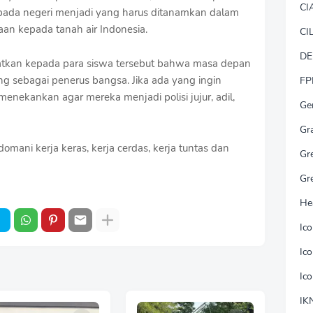
CI
pada negeri menjadi yang harus ditanamkan dalam
taan kepada tanah air Indonesia.
CI
DE
atkan kepada para siswa tersebut bahwa masa depan
g sebagai penerus bangsa. Jika ada yang ingin
FP
 menekankan agar mereka menjadi polisi jujur, adil,
Ge
Gr
omani kerja keras, kerja cerdas, kerja tuntas dan
Gr
Gr
He
Ic
Ic
Ic
IK