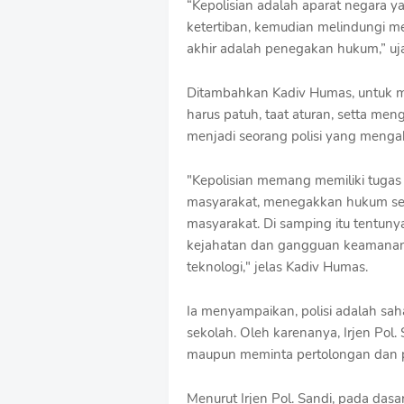
“Kepolisian adalah aparat negara 
o
ketertiban, kemudian melindungi m
f
akhir adalah penegakan hukum,” ujar
f
T
e
Ditambahkan Kadiv Humas, untuk me
m
harus patuh, taat aturan, setta men
p
menjadi seorang polisi yang mengab
l
a
t
"Kepolisian memang memiliki tugas
e
masyarakat, menegakkan hukum ser
s
masyarakat. Di samping itu tentun
kejahatan dan gangguan keamanan 
teknologi," jelas Kadiv Humas.
Ia menyampaikan, polisi adalah sah
sekolah. Oleh karenanya, Irjen Pol.
maupun meminta pertolongan dan pe
Menurut Irjen Pol. Sandi, pada dasa