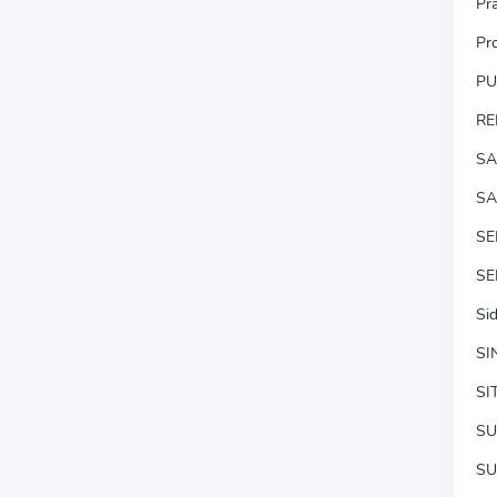
Pr
Pr
P
RE
SA
SA
S
SE
Si
SI
SI
SU
SU