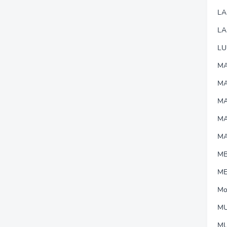
L
LA
LU
MA
M
MA
M
M
M
M
Mo
MU
M