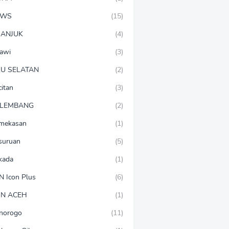
EWS
(15)
ANJUK
(4)
awi
(3)
U SELATAN
(2)
citan
(3)
LEMBANG
(2)
mekasan
(1)
suruan
(5)
lkada
(1)
N Icon Plus
(6)
N ACEH
(1)
norogo
(11)