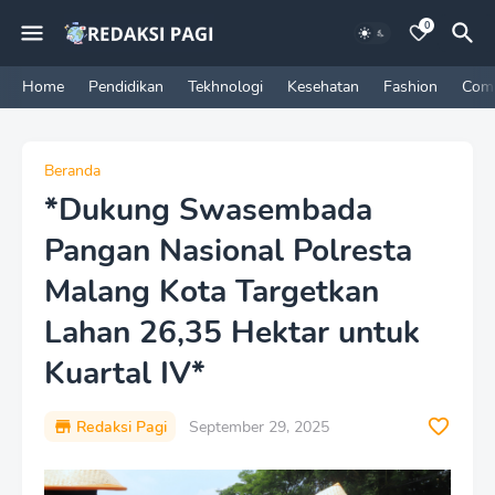
0
Home
Pendidikan
Tekhnologi
Kesehatan
Fashion
Com
Beranda
*Dukung Swasembada
Pangan Nasional Polresta
Malang Kota Targetkan
Lahan 26,35 Hektar untuk
Kuartal IV*
Redaksi Pagi
September 29, 2025
P
r
e