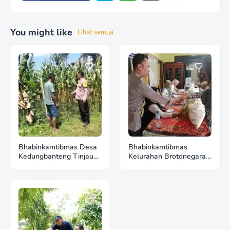
You might like
Lihat semua
Bhabinkamtibmas Desa
Bhabinkamtibmas
Kedungbanteng Tinjau
Kelurahan Brotonegaran
Perkembangan Tanaman
Pantau Harga Cabai di
Jagung, Perkuat
Pasar, Wujud Dukungan
Ketahanan Pangan
Polri terhadap
Bersama Warga
Ketahanan Pangan