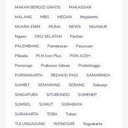
MAKAN BERGIZI GRATIS
MAKASSAR
MALANG
MBG
MEDAN
Mojokerto
MUARA ENIM
MUNA
NEWS
NGANJUK
Ngawi
OKU SELATAN
Pacitan
PALEMBANG
Pamekasan
Pasuruan
Pilkada
PLN Icon Plus
PON ACEH
Ponorogo
Prabowo Gibran
Probolinggo
PURWAKARTA
REDAKSI PAGI
SAMARINDA
SAMBIT
SEMARANG
SERANG
Sidoarjo
SINGAPURA
SITUBONDO
SUMENEP
SUMSEL
SUMUT
SURABAYA
SURAKARTA
TOBA
Tuban
TULUNGAGUNG
WONOGIRI
Yogyakarta