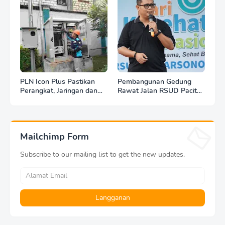
PLN Icon Plus Pastikan
Pembangunan Gedung
Perangkat, Jaringan dan
Rawat Jalan RSUD Pacitan
Infrastruktur Beroperasi
Dilanjut, DBHCHT Rp7,2
Normal Pasca Gempa
Miliar Jadi Penopang
Tuban
Layanan Kesehatan
Mailchimp Form
Subscribe to our mailing list to get the new updates.