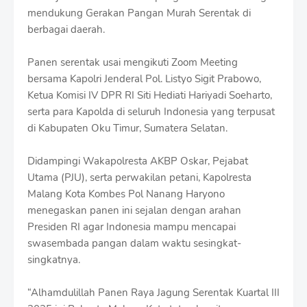
S
mendukung Gerakan Pangan Murah Serentak di
h
berbagai daerah.
r
o
f
Panen serentak usai mengikuti Zoom Meeting
f
bersama Kapolri Jenderal Pol. Listyo Sigit Prabowo,
T
Ketua Komisi IV DPR RI Siti Hediati Hariyadi Soeharto,
e
m
serta para Kapolda di seluruh Indonesia yang terpusat
p
di Kabupaten Oku Timur, Sumatera Selatan.
l
a
Didampingi Wakapolresta AKBP Oskar, Pejabat
t
e
Utama (PJU), serta perwakilan petani, Kapolresta
s
Malang Kota Kombes Pol Nanang Haryono
menegaskan panen ini sejalan dengan arahan
Presiden RI agar Indonesia mampu mencapai
swasembada pangan dalam waktu sesingkat-
singkatnya.
“Alhamdulillah Panen Raya Jagung Serentak Kuartal III