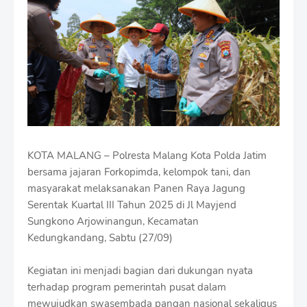
m
i
u
m
B
y
R
a
u
s
h
KOTA MALANG – Polresta Malang Kota Polda Jatim
a
n
bersama jajaran Forkopimda, kelompok tani, dan
D
masyarakat melaksanakan Panen Raya Jagung
e
Serentak Kuartal III Tahun 2025 di Jl Mayjend
s
Sungkono Arjowinangun, Kecamatan
i
g
Kedungkandang, Sabtu (27/09)
n
W
Kegiatan ini menjadi bagian dari dukungan nyata
i
t
terhadap program pemerintah pusat dalam
h
mewujudkan swasembada pangan nasional sekaligus