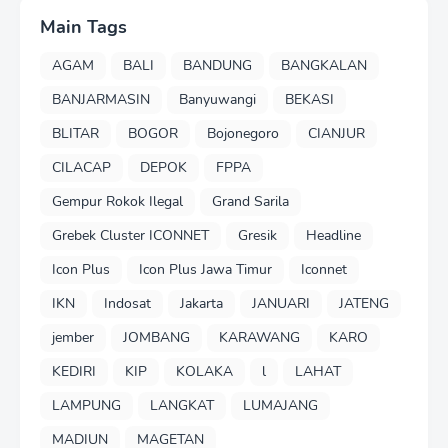
Main Tags
AGAM
BALI
BANDUNG
BANGKALAN
BANJARMASIN
Banyuwangi
BEKASI
BLITAR
BOGOR
Bojonegoro
CIANJUR
CILACAP
DEPOK
FPPA
Gempur Rokok Ilegal
Grand Sarila
Grebek Cluster ICONNET
Gresik
Headline
Icon Plus
Icon Plus Jawa Timur
Iconnet
IKN
Indosat
Jakarta
JANUARI
JATENG
jember
JOMBANG
KARAWANG
KARO
KEDIRI
KIP
KOLAKA
l
LAHAT
LAMPUNG
LANGKAT
LUMAJANG
MADIUN
MAGETAN