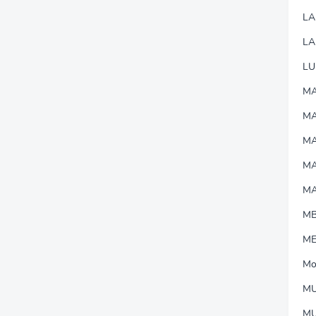
L
LA
LU
MA
M
MA
M
M
M
M
Mo
MU
M