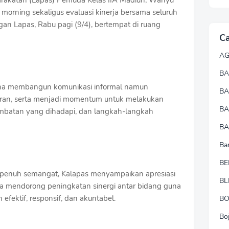
rakatan (Lapas) Pemuda Kelas IIA Madiun, Wahyu
 morning sekaligus evaluasi kinerja bersama seluruh
ngan Lapas, Rabu pagi (9/4), bertempat di ruang
Ca
A
BA
rana membangun komunikasi informal namun
B
aran, serta menjadi momentum untuk melakukan
B
hambatan yang dihadapi, dan langkah-langkah
BA
Ba
BE
penuh semangat, Kalapas menyampaikan apresiasi
BL
erta mendorong peningkatan sinergi antar bidang guna
efektif, responsif, dan akuntabel.
B
Bo