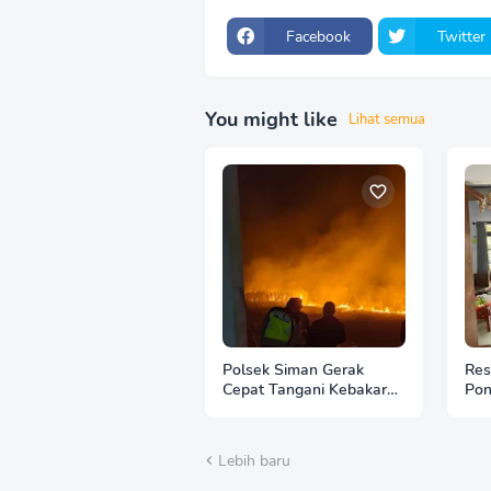
Facebook
Twitter
You might like
Lihat semua
Polsek Siman Gerak
Res
Cepat Tangani Kebakaran
Pon
3 Hektare Lahan Tebu di
Ban
Desa Brahu
Lebih baru