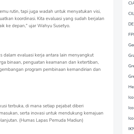
CI
emu rutin, tapi juga wadah untuk menyatukan visi,
CI
kan koordinasi. Kita evaluasi yang sudah berjalan
DE
aik ke depan," ujar Wahyu Susetyo.
FP
Ge
s dalam evaluasi kerja antara lain menyangkut
Gr
ga binaan, penguatan keamanan dan ketertiban,
Gr
pengembangan program pembinaan kemandirian dan
Gr
He
Ic
kusi terbuka, di mana setiap pejabat diberi
Ic
asukan, serta inovasi untuk mendukung kemajuan
Ic
elanjutan. (Humas Lapas Pemuda Madiun)
IK