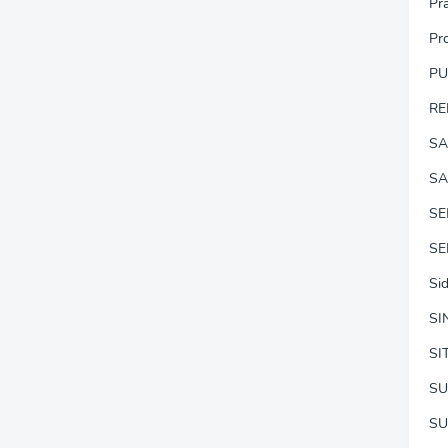
Pr
Pr
P
RE
SA
SA
S
SE
Si
SI
SI
SU
SU