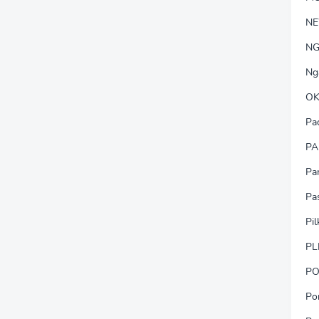
N
NG
Ng
OK
Pa
PA
Pa
Pa
Pi
PL
PO
Po