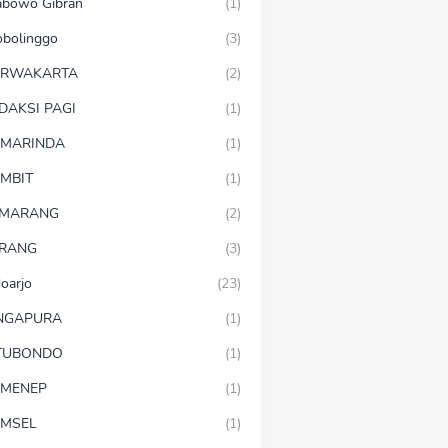
abowo Gibran
(1)
obolinggo
(3)
URWAKARTA
(2)
DAKSI PAGI
(1)
MARINDA
(1)
MBIT
(1)
EMARANG
(2)
RANG
(3)
doarjo
(23)
NGAPURA
(1)
TUBONDO
(1)
MENEP
(1)
MSEL
(1)