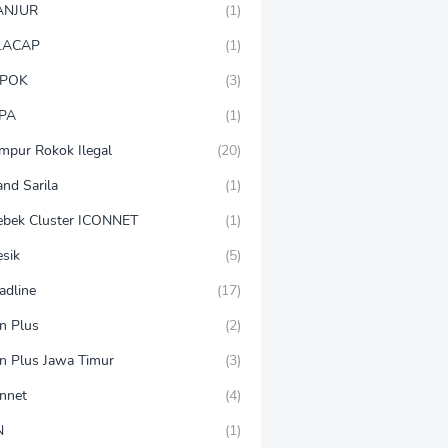
ANJUR
(1)
LACAP
(1)
POK
(3)
PA
(1)
mpur Rokok Ilegal
(20)
and Sarila
(1)
ebek Cluster ICONNET
(1)
esik
(5)
adline
(17)
on Plus
(2)
on Plus Jawa Timur
(3)
onnet
(4)
N
(1)