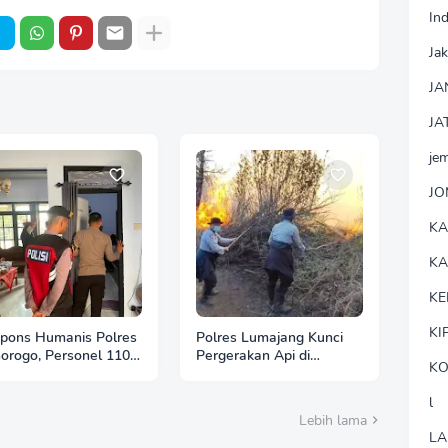
In
Jak
JA
JA
je
J
K
K
KE
KI
pons Humanis Polres
Polres Lumajang Kunci
orogo, Personel 110
Pergerakan Api di
KO
tu Tenangkan Anak
Ranupani Antisipasi
Berkebutuhan Khusus
Karhutla TNBTS Meluas
l
Lebih lama
LA