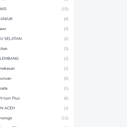
EWS
(15)
ANJUK
(4)
awi
(3)
U SELATAN
(2)
citan
(3)
LEMBANG
(2)
mekasan
(1)
suruan
(5)
lkada
(1)
N Icon Plus
(6)
N ACEH
(1)
norogo
(11)