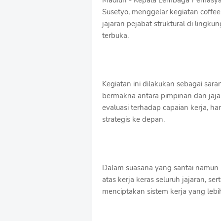
Madiun - Kepala Lembaga Pemasya
o
Susetyo, menggelar kegiatan coffee
f
jajaran pejabat struktural di lingku
f
terbuka.
T
e
m
p
l
Kegiatan ini dilakukan sebagai sa
a
t
bermakna antara pimpinan dan jaj
e
evaluasi terhadap capaian kerja, 
s
strategis ke depan.
Dalam suasana yang santai namun 
atas kerja keras seluruh jajaran, s
menciptakan sistem kerja yang lebih 