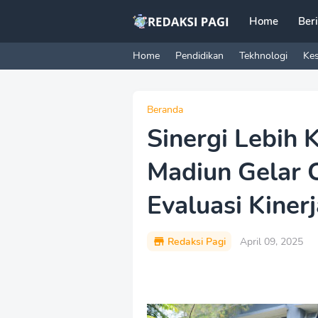
Home
Ber
Home
Pendidikan
Tekhnologi
Ke
Beranda
Sinergi Lebih 
Madiun Gelar 
Evaluasi Kinerj
Redaksi Pagi
April 09, 2025
P
r
e
m
i