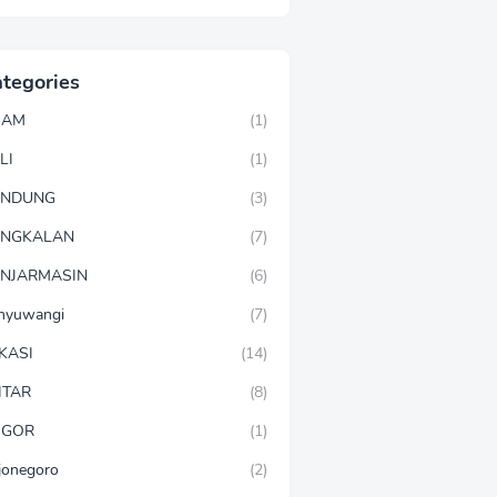
tegories
GAM
(1)
LI
(1)
ANDUNG
(3)
ANGKALAN
(7)
NJARMASIN
(6)
nyuwangi
(7)
KASI
(14)
ITAR
(8)
OGOR
(1)
jonegoro
(2)