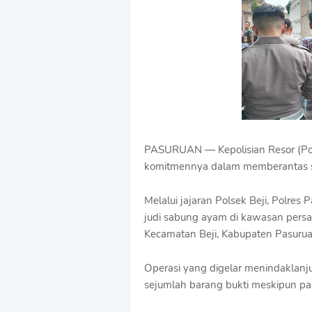
u
m
B
y
R
a
u
s
h
a
n
PASURUAN — Kepolisian Resor (Pol
D
komitmennya dalam memberantas se
e
s
i
Melalui jajaran Polsek Beji, Polre
g
judi sabung ayam di kawasan per
n
W
Kecamatan Beji, Kabupaten Pasurua
i
t
Operasi yang digelar menindaklanj
h
sejumlah barang bukti meskipun par
S
h
r