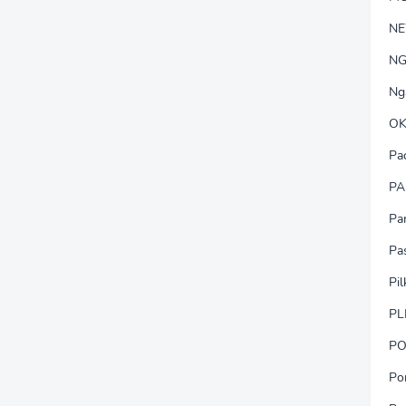
N
NG
Ng
OK
Pa
PA
Pa
Pa
Pi
PL
PO
Po