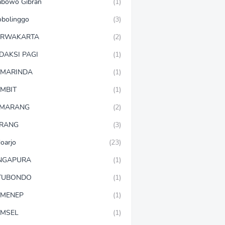
abowo Gibran
(1)
obolinggo
(3)
URWAKARTA
(2)
DAKSI PAGI
(1)
MARINDA
(1)
MBIT
(1)
EMARANG
(2)
RANG
(3)
doarjo
(23)
NGAPURA
(1)
TUBONDO
(1)
MENEP
(1)
MSEL
(1)