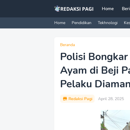
Home
Ber
Home
Pendidikan
Tekhnologi
Ke
Beranda
Polisi Bongkar
Ayam di Beji P
Pelaku Diama
Redaksi Pagi
April 28, 2025
P
r
e
m
i