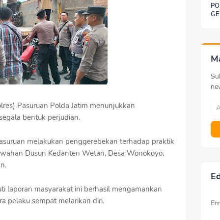
PO
GE
SO
BE
DE
KE
G
M
Sub
ne
res) Pasuruan Polda Jatim menunjukkan
gala bentuk perjudian.
s Pasuruan melakukan penggerebekan terhadap praktik
sawahan Dusun Kedanten Wetan, Desa Wonokoyo,
n.
Ed
uti laporan masyarakat ini berhasil mengamankan
a pelaku sempat melarikan diri.
Err