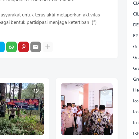
CI
CI
syarakat untuk terus aktif melaporkan aktivitas
gai bentuk partisipasi menjaga ketertiban. (*)
DE
FP
Ge
Gr
Gr
Gr
He
Ic
Ic
Ic
IK