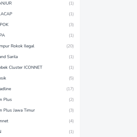
ANJUR
(1)
LACAP
(1)
POK
(3)
PA
(1)
mpur Rokok Ilegal
(20)
and Sarila
(1)
ebek Cluster ICONNET
(1)
esik
(5)
adline
(17)
on Plus
(2)
on Plus Jawa Timur
(3)
onnet
(4)
N
(1)