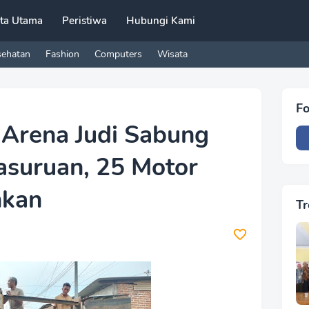
ita Utama
Peristiwa
Hubungi Kami
sehatan
Fashion
Computers
Wisata
Fo
 Arena Judi Sabung
asuruan, 25 Motor
nkan
Tr