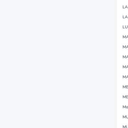
L
LA
LU
MA
M
MA
M
M
M
M
Mo
MU
M