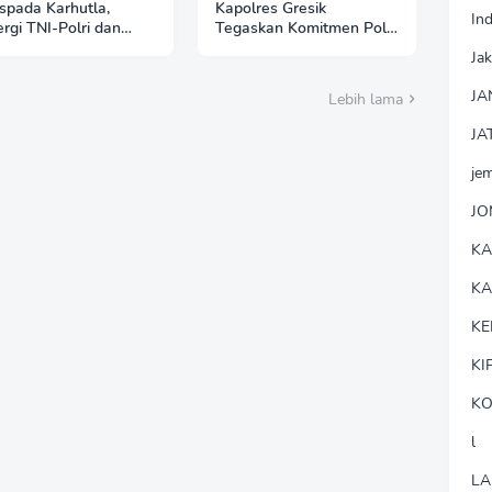
pada Karhutla,
Kapolres Gresik
In
ergi TNI-Polri dan
Tegaskan Komitmen Polri
hutani Pasang Banner
Dukung Pendidikan
Jak
auan di Kawasan
Berkualitas
an Ngrayun
JA
Lebih lama
JA
je
J
K
K
KE
KI
KO
l
LA