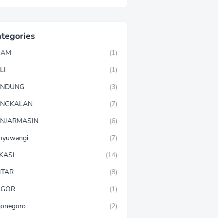
tegories
GAM
(1)
LI
(1)
ANDUNG
(3)
ANGKALAN
(7)
NJARMASIN
(6)
nyuwangi
(7)
KASI
(14)
ITAR
(8)
OGOR
(1)
jonegoro
(2)