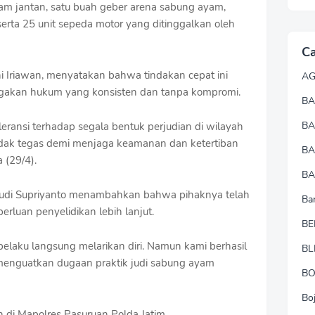
ayam jantan, satu buah geber arena sabung ayam,
serta 25 unit sepeda motor yang ditinggalkan oleh
Ca
i Iriawan, menyatakan bahwa tindakan cepat ini
A
gakan hukum yang konsisten dan tanpa kompromi.
BA
B
eransi terhadap segala bentuk perjudian di wilayah
ndak tegas demi menjaga keamanan dan ketertiban
B
 (29/4).
BA
 Hudi Supriyanto menambahkan bahwa pihaknya telah
Ba
rluan penyelidikan lebih lanjut.
BE
a pelaku langsung melarikan diri. Namun kami berhasil
BL
enguatkan dugaan praktik judi sabung ayam
B
Bo
n di Mapolres Pasuruan Polda Jatim.