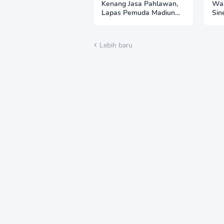
Kenang Jasa Pahlawan,
Was
Lapas Pemuda Madiun
Sin
Gelar "Aksi Bersih
Per
Kemerdekaan" di Taman
Imb
Makam Pahlawan
Hut
Lebih baru