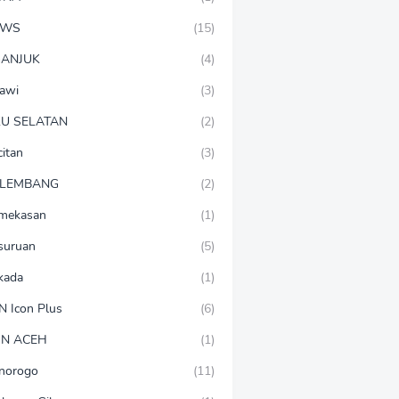
EWS
(15)
ANJUK
(4)
awi
(3)
U SELATAN
(2)
citan
(3)
LEMBANG
(2)
mekasan
(1)
suruan
(5)
lkada
(1)
N Icon Plus
(6)
N ACEH
(1)
norogo
(11)