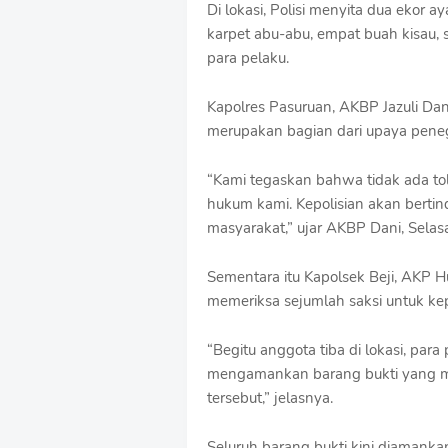
Di lokasi, Polisi menyita dua ekor 
o
karpet abu-abu, empat buah kisau, 
f
f
para pelaku.
T
e
Kapolres Pasuruan, AKBP Jazuli Dan
m
merupakan bagian dari upaya pene
p
l
a
“Kami tegaskan bahwa tidak ada tol
t
hukum kami. Kepolisian akan berti
e
masyarakat,” ujar AKBP Dani, Selasa
s
Sementara itu Kapolsek Beji, AKP
memeriksa sejumlah saksi untuk kepe
“Begitu anggota tiba di lokasi, par
mengamankan barang bukti yang m
tersebut,” jelasnya.
Seluruh barang bukti kini diamanka