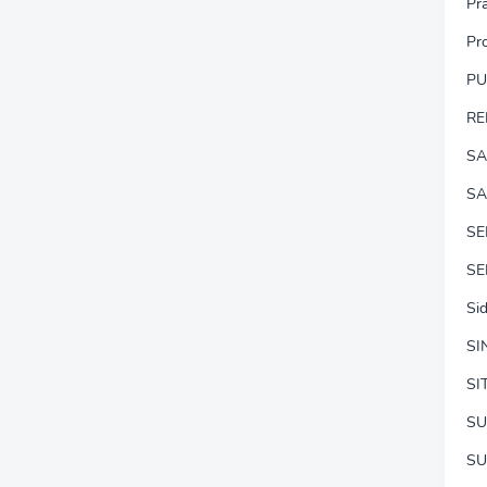
Pr
Pr
P
RE
SA
SA
S
SE
Si
SI
SI
SU
SU