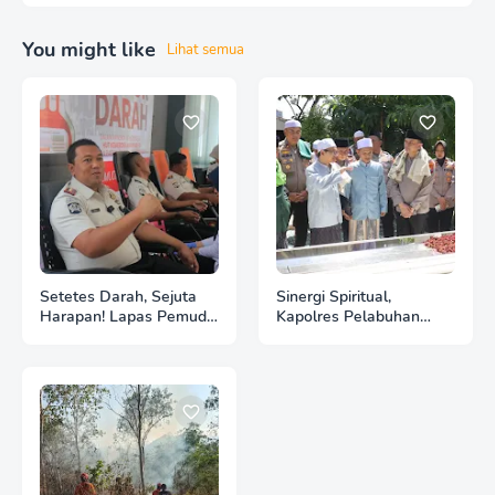
You might like
Lihat semua
Setetes Darah, Sejuta
Sinergi Spiritual,
Harapan! Lapas Pemuda
Kapolres Pelabuhan
Madiun Gelar Donor
Tanjung Perak Ziarah
Darah Bersama PMI
Wali di Surabaya