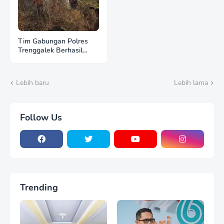
Tim Gabungan Polres
Trenggalek Berhasil
Evakuasi 4 Pendaki yang
Terjebak Kebakaran di
Gunung Orak arik
Lebih baru
Lebih lama
Follow Us
Trending