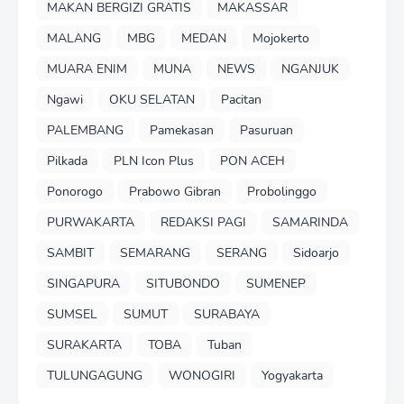
MAKAN BERGIZI GRATIS
MAKASSAR
MALANG
MBG
MEDAN
Mojokerto
MUARA ENIM
MUNA
NEWS
NGANJUK
Ngawi
OKU SELATAN
Pacitan
PALEMBANG
Pamekasan
Pasuruan
Pilkada
PLN Icon Plus
PON ACEH
Ponorogo
Prabowo Gibran
Probolinggo
PURWAKARTA
REDAKSI PAGI
SAMARINDA
SAMBIT
SEMARANG
SERANG
Sidoarjo
SINGAPURA
SITUBONDO
SUMENEP
SUMSEL
SUMUT
SURABAYA
SURAKARTA
TOBA
Tuban
TULUNGAGUNG
WONOGIRI
Yogyakarta