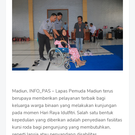
i
u
m
B
y
R
a
u
s
h
a
n
D
e
s
i
Madiun, INFO_PAS – Lapas Pemuda Madiun terus
g
n
berupaya memberikan pelayanan terbaik bagi
W
keluarga warga binaan yang melakukan kunjungan
i
pada momen Hari Raya Idulfitri. Salah satu bentuk
t
kepedulian yang diberikan adalah penyediaan fasilitas
h
S
kursi roda bagi pengunjung yang membutuhkan,
h
seperti lansia atau penyandang disabilitas.