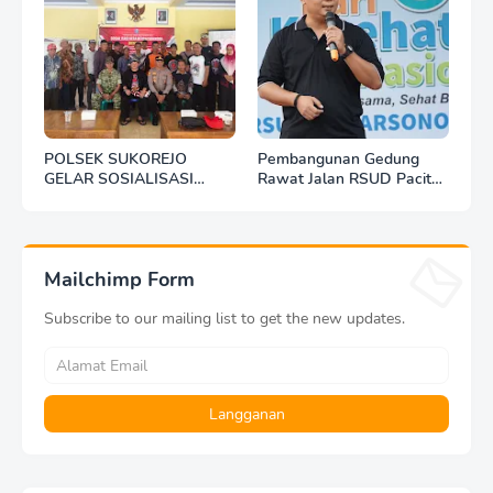
POLSEK SUKOREJO
Pembangunan Gedung
GELAR SOSIALISASI
Rawat Jalan RSUD Pacitan
DESA BERSINAR DI DESA
Dilanjut, DBHCHT Rp7,2
KEDUNGBANTENG
Miliar Jadi Penopang
Layanan Kesehatan
Mailchimp Form
Subscribe to our mailing list to get the new updates.