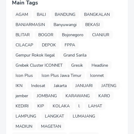
Main Tags
AGAM
BALI
BANDUNG
BANGKALAN
BANJARMASIN
Banyuwangi
BEKASI
BLITAR
BOGOR
Bojonegoro
CIANJUR
CILACAP
DEPOK
FPPA
Gempur Rokok Ilegal
Grand Sarila
Grebek Cluster ICONNET
Gresik
Headline
Icon Plus
Icon Plus Jawa Timur
Iconnet
IKN
Indosat
Jakarta
JANUARI
JATENG
jember
JOMBANG
KARAWANG
KARO
KEDIRI
KIP
KOLAKA
l
LAHAT
LAMPUNG
LANGKAT
LUMAJANG
MADIUN
MAGETAN