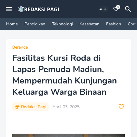
0
Home
Pendidikan
Tekhnologi
Kesehatan
Fashion
Com
Beranda
Fasilitas Kursi Roda di
Lapas Pemuda Madiun,
Mempermudah Kunjungan
Keluarga Warga Binaan
Redaksi Pagi
April 03, 2025
P
r
e
m