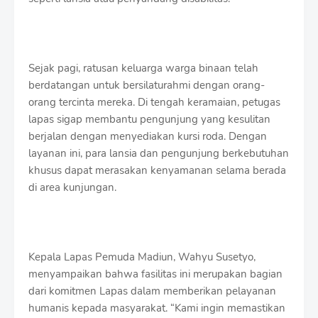
r
o
f
f
T
Sejak pagi, ratusan keluarga warga binaan telah
e
berdatangan untuk bersilaturahmi dengan orang-
m
p
orang tercinta mereka. Di tengah keramaian, petugas
l
lapas sigap membantu pengunjung yang kesulitan
a
berjalan dengan menyediakan kursi roda. Dengan
t
layanan ini, para lansia dan pengunjung berkebutuhan
e
s
khusus dapat merasakan kenyamanan selama berada
di area kunjungan.
Kepala Lapas Pemuda Madiun, Wahyu Susetyo,
menyampaikan bahwa fasilitas ini merupakan bagian
dari komitmen Lapas dalam memberikan pelayanan
humanis kepada masyarakat. “Kami ingin memastikan