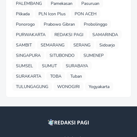
PALEMBANG
Pamekasan
Pasuruan
Pilkada
PLN Icon Plus
PON ACEH
Ponorogo
Prabowo Gibran
Probolinggo
PURWAKARTA
REDAKSI PAGI
SAMARINDA
SAMBIT
SEMARANG
SERANG
Sidoarjo
SINGAPURA
SITUBONDO
SUMENEP
SUMSEL
SUMUT
SURABAYA
SURAKARTA
TOBA
Tuban
TULUNGAGUNG
WONOGIRI
Yogyakarta