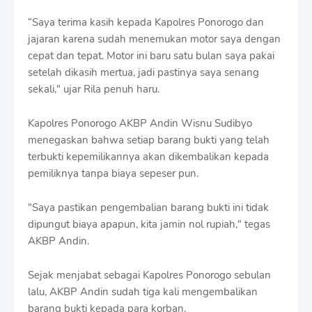
r
o
“Saya terima kasih kepada Kapolres Ponorogo dan
f
jajaran karena sudah menemukan motor saya dengan
f
cepat dan tepat. Motor ini baru satu bulan saya pakai
T
setelah dikasih mertua, jadi pastinya saya senang
e
m
sekali," ujar Rila penuh haru.
p
l
Kapolres Ponorogo AKBP Andin Wisnu Sudibyo
a
t
menegaskan bahwa setiap barang bukti yang telah
e
terbukti kepemilikannya akan dikembalikan kepada
s
pemiliknya tanpa biaya sepeser pun.
"Saya pastikan pengembalian barang bukti ini tidak
dipungut biaya apapun, kita jamin nol rupiah," tegas
AKBP Andin.
Sejak menjabat sebagai Kapolres Ponorogo sebulan
lalu, AKBP Andin sudah tiga kali mengembalikan
barang bukti kepada para korban.