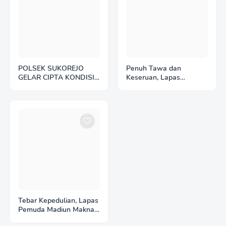
POLSEK SUKOREJO
Penuh Tawa dan
GELAR CIPTA KONDISI
Keseruan, Lapas
ANTISIPASI BALAP
Pemuda Madiun Gelar
LIAR DAN PREMANISME
Perlombaan Tradisional
HUT Ke-81 RI
Tebar Kepedulian, Lapas
Pemuda Madiun Maknai
Kemerdekaan melalui