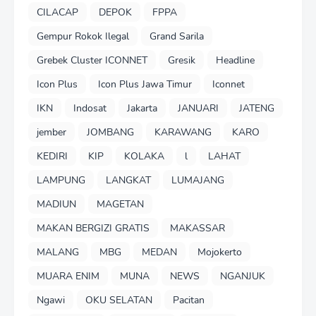
CILACAP
DEPOK
FPPA
Gempur Rokok Ilegal
Grand Sarila
Grebek Cluster ICONNET
Gresik
Headline
Icon Plus
Icon Plus Jawa Timur
Iconnet
IKN
Indosat
Jakarta
JANUARI
JATENG
jember
JOMBANG
KARAWANG
KARO
KEDIRI
KIP
KOLAKA
l
LAHAT
LAMPUNG
LANGKAT
LUMAJANG
MADIUN
MAGETAN
MAKAN BERGIZI GRATIS
MAKASSAR
MALANG
MBG
MEDAN
Mojokerto
MUARA ENIM
MUNA
NEWS
NGANJUK
Ngawi
OKU SELATAN
Pacitan