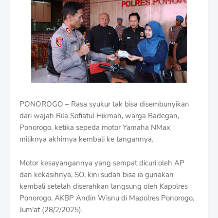
i
u
m
B
y
R
a
u
s
h
a
n
PONOROGO – Rasa syukur tak bisa disembunyikan
D
dari wajah Rila Sofiatul Hikmah, warga Badegan,
e
Ponorogo, ketika sepeda motor Yamaha NMax
s
miliknya akhirnya kembali ke tangannya.
i
g
n
Motor kesayangannya yang sempat dicuri oleh AP
W
dan kekasihnya, SO, kini sudah bisa ia gunakan
i
t
kembali setelah diserahkan langsung oleh Kapolres
h
Ponorogo, AKBP Andin Wisnu di Mapolres Ponorogo,
S
Jum'at (28/2/2025).
h