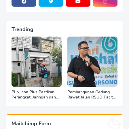
Trending
PLN Icon Plus Pastikan
Pembangunan Gedung
Perangkat, Jaringan dan
Rawat Jalan RSUD Pacitan
Infrastruktur Beroperasi
Dilanjut, DBHCHT Rp7,2
Normal Pasca Gempa
Miliar Jadi Penopang
Tuban
Layanan Kesehatan
Mailchimp Form