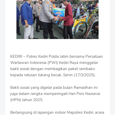
i
u
m
B
y
R
a
u
s
h
a
n
KEDIRI – Polres Kediri Polda Jatim bersama Persatuan
D
Wartawan Indonesia (PWI) Kediri Raya menggelar
e
s
bakti sosial dengan membagikan paket sembako
i
kepada ratusan tukang becak, Senin (17/3/2025).
g
n
Bakti sosial yang digelar pada bulan Ramadhan ini
W
i
juga dalam rangka memperingati Hari Pers Nasional
t
(HPN) tahun 2025.
h
S
Berlangsung di lapangan indoor Mapolres Kediri, acara
h