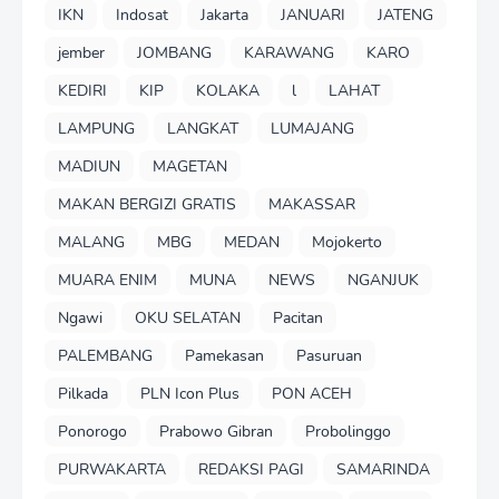
IKN
Indosat
Jakarta
JANUARI
JATENG
jember
JOMBANG
KARAWANG
KARO
KEDIRI
KIP
KOLAKA
l
LAHAT
LAMPUNG
LANGKAT
LUMAJANG
MADIUN
MAGETAN
MAKAN BERGIZI GRATIS
MAKASSAR
MALANG
MBG
MEDAN
Mojokerto
MUARA ENIM
MUNA
NEWS
NGANJUK
Ngawi
OKU SELATAN
Pacitan
PALEMBANG
Pamekasan
Pasuruan
Pilkada
PLN Icon Plus
PON ACEH
Ponorogo
Prabowo Gibran
Probolinggo
PURWAKARTA
REDAKSI PAGI
SAMARINDA