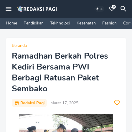
0
Home
Pendidikan
Tekhnologi
Kesehatan
Fashion
Com
Beranda
Ramadhan Berkah Polres
Kediri Bersama PWI
Berbagi Ratusan Paket
Sembako
Redaksi Pagi
Maret 17, 2025
P
r
e
m