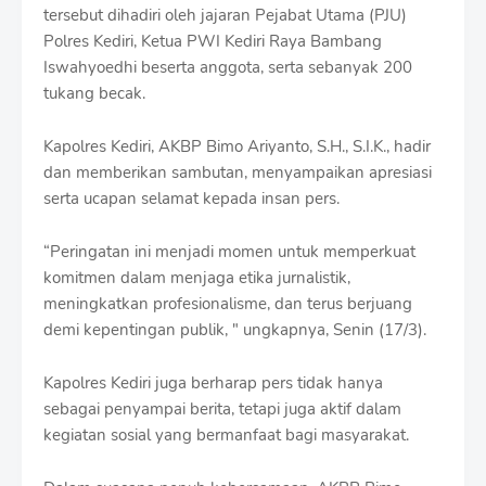
r
tersebut dihadiri oleh jajaran Pejabat Utama (PJU)
o
Polres Kediri, Ketua PWI Kediri Raya Bambang
f
Iswahyoedhi beserta anggota, serta sebanyak 200
f
T
tukang becak.
e
m
Kapolres Kediri, AKBP Bimo Ariyanto, S.H., S.I.K., hadir
p
dan memberikan sambutan, menyampaikan apresiasi
l
a
serta ucapan selamat kepada insan pers.
t
e
“Peringatan ini menjadi momen untuk memperkuat
s
komitmen dalam menjaga etika jurnalistik,
meningkatkan profesionalisme, dan terus berjuang
demi kepentingan publik, " ungkapnya, Senin (17/3).
Kapolres Kediri juga berharap pers tidak hanya
sebagai penyampai berita, tetapi juga aktif dalam
kegiatan sosial yang bermanfaat bagi masyarakat.