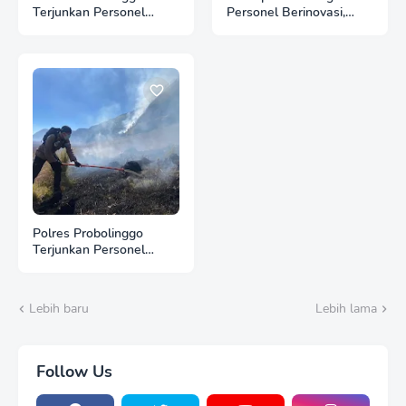
Terjunkan Personel
Personel Berinovasi,
Bantu Padamkan
Bripda Muhammad Putra
Kebakaran Hutan di
Aulia Jadi Contoh Nyata
Gunung Bromo
Polres Probolinggo
Terjunkan Personel
Bantu Padamkan
Kebakaran Hutan di
Gunung Bromo
Lebih baru
Lebih lama
Follow Us