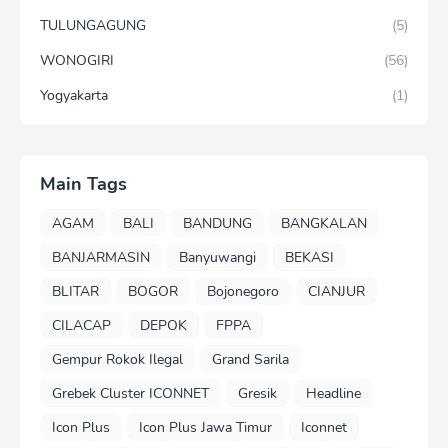
TULUNGAGUNG
(5)
WONOGIRI
(56)
Yogyakarta
(1)
Main Tags
AGAM
BALI
BANDUNG
BANGKALAN
BANJARMASIN
Banyuwangi
BEKASI
BLITAR
BOGOR
Bojonegoro
CIANJUR
CILACAP
DEPOK
FPPA
Gempur Rokok Ilegal
Grand Sarila
Grebek Cluster ICONNET
Gresik
Headline
Icon Plus
Icon Plus Jawa Timur
Iconnet