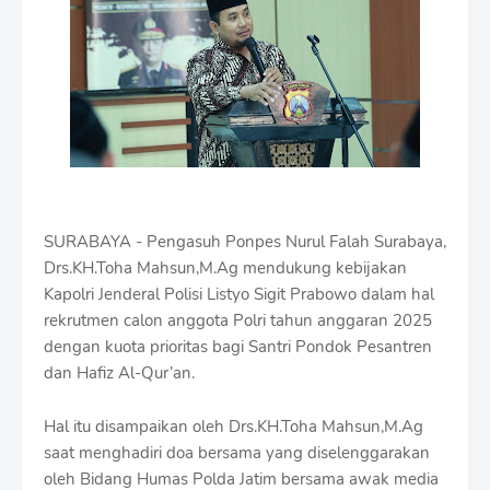
i
u
m
B
y
R
a
u
s
h
a
n
SURABAYA - Pengasuh Ponpes Nurul Falah Surabaya,
D
Drs.KH.Toha Mahsun,M.Ag mendukung kebijakan
e
s
Kapolri Jenderal Polisi Listyo Sigit Prabowo dalam hal
i
rekrutmen calon anggota Polri tahun anggaran 2025
g
dengan kuota prioritas bagi Santri Pondok Pesantren
n
dan Hafiz Al-Qur’an.
W
i
t
Hal itu disampaikan oleh Drs.KH.Toha Mahsun,M.Ag
h
saat menghadiri doa bersama yang diselenggarakan
S
oleh Bidang Humas Polda Jatim bersama awak media
h