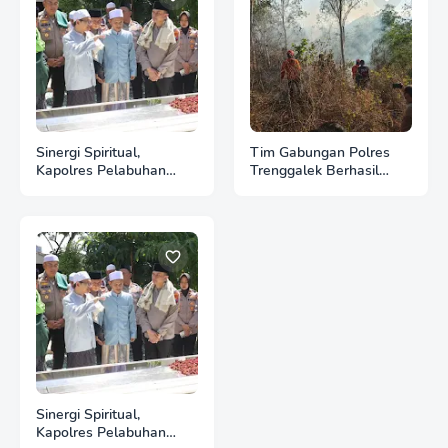
Sinergi Spiritual,
Tim Gabungan Polres
Kapolres Pelabuhan
Trenggalek Berhasil
Tanjung Perak Ziarah
Evakuasi 4 Pendaki yang
Wali di Surabaya
Terjebak Kebakaran di
Gunung Orak arik
Sinergi Spiritual,
Kapolres Pelabuhan