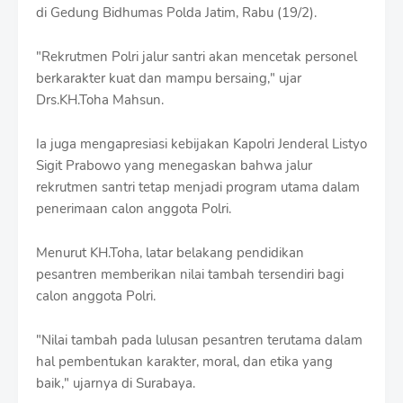
r
di Gedung Bidhumas Polda Jatim, Rabu (19/2).
o
f
"Rekrutmen Polri jalur santri akan mencetak personel
f
T
berkarakter kuat dan mampu bersaing," ujar
e
Drs.KH.Toha Mahsun.
m
p
Ia juga mengapresiasi kebijakan Kapolri Jenderal Listyo
l
a
Sigit Prabowo yang menegaskan bahwa jalur
t
rekrutmen santri tetap menjadi program utama dalam
e
penerimaan calon anggota Polri.
s
Menurut KH.Toha, latar belakang pendidikan
pesantren memberikan nilai tambah tersendiri bagi
calon anggota Polri.
"Nilai tambah pada lulusan pesantren terutama dalam
hal pembentukan karakter, moral, dan etika yang
baik," ujarnya di Surabaya.