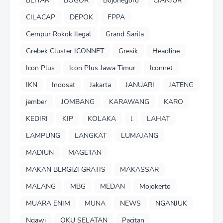
BLITAR
BOGOR
Bojonegoro
CIANJUR
CILACAP
DEPOK
FPPA
Gempur Rokok Ilegal
Grand Sarila
Grebek Cluster ICONNET
Gresik
Headline
Icon Plus
Icon Plus Jawa Timur
Iconnet
IKN
Indosat
Jakarta
JANUARI
JATENG
jember
JOMBANG
KARAWANG
KARO
KEDIRI
KIP
KOLAKA
l
LAHAT
LAMPUNG
LANGKAT
LUMAJANG
MADIUN
MAGETAN
MAKAN BERGIZI GRATIS
MAKASSAR
MALANG
MBG
MEDAN
Mojokerto
MUARA ENIM
MUNA
NEWS
NGANJUK
Ngawi
OKU SELATAN
Pacitan