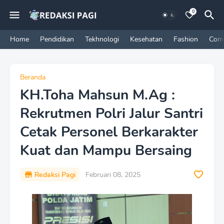
0
Home
Pendidikan
Tekhnologi
Kesehatan
Fashion
Com
Beranda
KH.Toha Mahsun M.Ag :
Rekrutmen Polri Jalur Santri
Cetak Personel Berkarakter
Kuat dan Mampu Bersaing
Redaksi Pagi
Februari 08, 2025
P
r
e
m