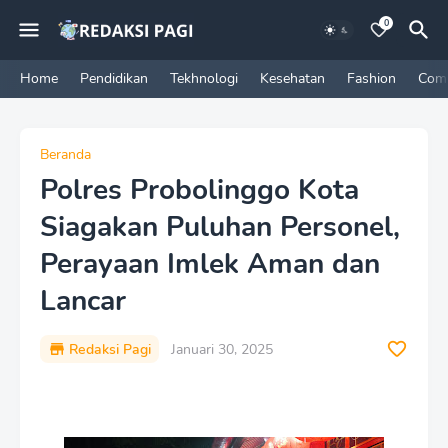
0
Home
Pendidikan
Tekhnologi
Kesehatan
Fashion
Com
Beranda
Polres Probolinggo Kota
Siagakan Puluhan Personel,
Perayaan Imlek Aman dan
Lancar
Redaksi Pagi
Januari 30, 2025
P
r
e
m