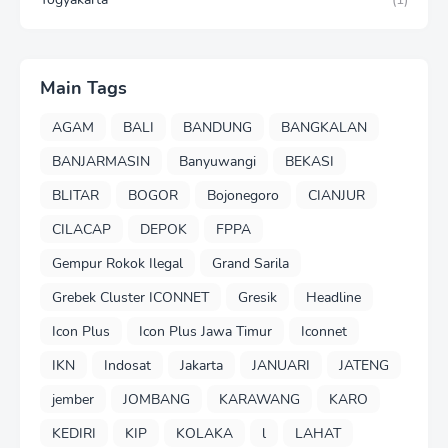
Main Tags
AGAM
BALI
BANDUNG
BANGKALAN
BANJARMASIN
Banyuwangi
BEKASI
BLITAR
BOGOR
Bojonegoro
CIANJUR
CILACAP
DEPOK
FPPA
Gempur Rokok Ilegal
Grand Sarila
Grebek Cluster ICONNET
Gresik
Headline
Icon Plus
Icon Plus Jawa Timur
Iconnet
IKN
Indosat
Jakarta
JANUARI
JATENG
jember
JOMBANG
KARAWANG
KARO
KEDIRI
KIP
KOLAKA
l
LAHAT