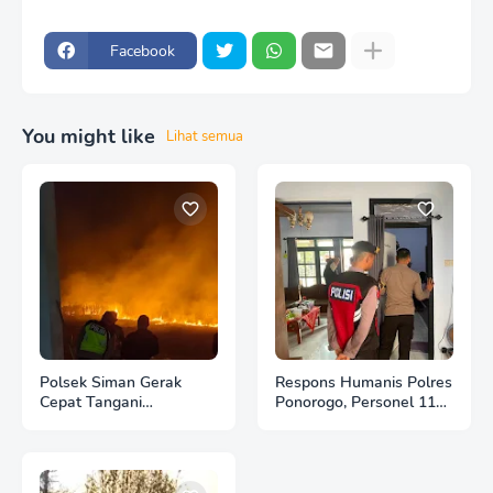
Facebook
You might like
Lihat semua
Polsek Siman Gerak
Respons Humanis Polres
Cepat Tangani
Ponorogo, Personel 110
Kebakaran 3 Hektare
Bantu Tenangkan Anak
Lahan Tebu di Desa
Berkebutuhan Khusus
Brahu