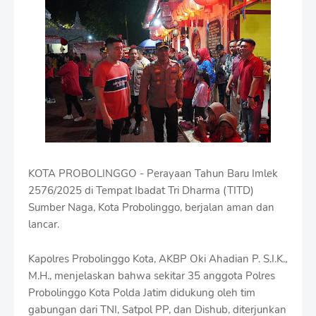
i
u
m
B
y
R
a
u
s
h
a
n
D
KOTA PROBOLINGGO - Perayaan Tahun Baru Imlek
e
s
2576/2025 di Tempat Ibadat Tri Dharma (TITD)
i
Sumber Naga, Kota Probolinggo, berjalan aman dan
g
lancar.
n
W
i
Kapolres Probolinggo Kota, AKBP Oki Ahadian P. S.I.K.,
t
M.H., menjelaskan bahwa sekitar 35 anggota Polres
h
Probolinggo Kota Polda Jatim didukung oleh tim
S
h
gabungan dari TNI, Satpol PP, dan Dishub, diterjunkan