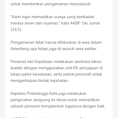
r
untuk memberikan pengamanan menyeluruh.
o
f
"Kami ingin memastikan warga yang beribadah
f
T
merasa aman dan nyaman," kata AKBP Oki, Jumat
e
(31/1).
m
p
Pengamanan tidak hanya difokuskan di area dalam
l
a
Kelenteng saja tetapi juga di seluruh area sekitar.
t
e
Personel dari Kepolisian melakukan sterilisasi lokasi
s
ibadah dengan menggunakan unit K9, penjagaan di
lokasi parkir kendaraan, serta patroli preventif untuk
mengantisipasi tindak kejahatan.
Kapolres Probolinggo Kota juga melakukan
pengecekan langsung ke lokasi untuk memastikan
seluruh personel menjalankan tugasnya dengan baik.