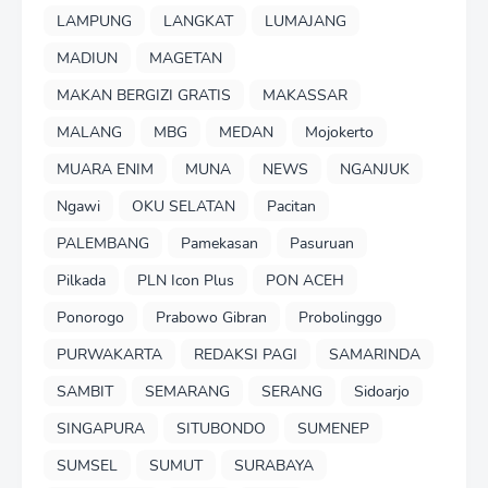
LAMPUNG
LANGKAT
LUMAJANG
MADIUN
MAGETAN
MAKAN BERGIZI GRATIS
MAKASSAR
MALANG
MBG
MEDAN
Mojokerto
MUARA ENIM
MUNA
NEWS
NGANJUK
Ngawi
OKU SELATAN
Pacitan
PALEMBANG
Pamekasan
Pasuruan
Pilkada
PLN Icon Plus
PON ACEH
Ponorogo
Prabowo Gibran
Probolinggo
PURWAKARTA
REDAKSI PAGI
SAMARINDA
SAMBIT
SEMARANG
SERANG
Sidoarjo
SINGAPURA
SITUBONDO
SUMENEP
SUMSEL
SUMUT
SURABAYA