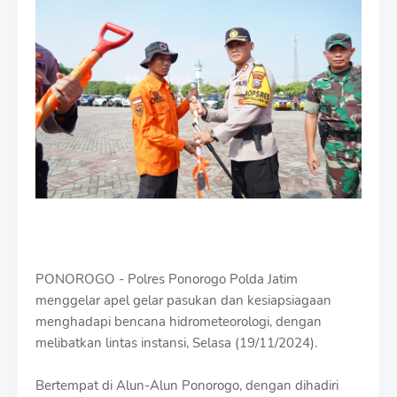
e
m
i
u
m
B
y
R
a
u
s
h
a
n
D
e
s
PONOROGO - Polres Ponorogo Polda Jatim
i
menggelar apel gelar pasukan dan kesiapsiagaan
g
n
menghadapi bencana hidrometeorologi, dengan
W
melibatkan lintas instansi, Selasa (19/11/2024).
i
t
Bertempat di Alun-Alun Ponorogo, dengan dihadiri
h