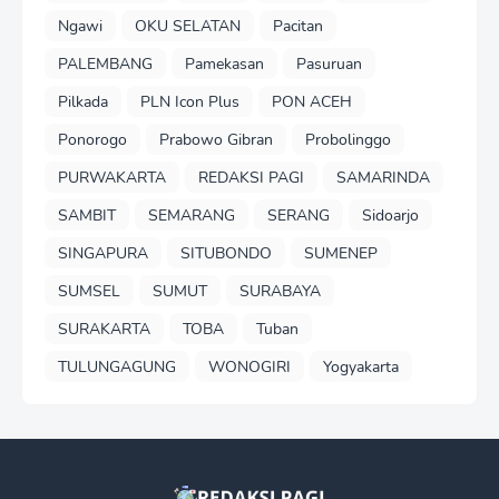
Ngawi
OKU SELATAN
Pacitan
PALEMBANG
Pamekasan
Pasuruan
Pilkada
PLN Icon Plus
PON ACEH
Ponorogo
Prabowo Gibran
Probolinggo
PURWAKARTA
REDAKSI PAGI
SAMARINDA
SAMBIT
SEMARANG
SERANG
Sidoarjo
SINGAPURA
SITUBONDO
SUMENEP
SUMSEL
SUMUT
SURABAYA
SURAKARTA
TOBA
Tuban
TULUNGAGUNG
WONOGIRI
Yogyakarta