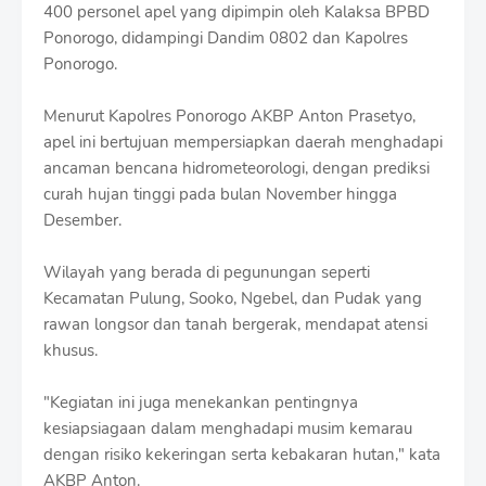
S
400 personel apel yang dipimpin oleh Kalaksa BPBD
h
Ponorogo, didampingi Dandim 0802 dan Kapolres
r
Ponorogo.
o
f
f
Menurut Kapolres Ponorogo AKBP Anton Prasetyo,
T
apel ini bertujuan mempersiapkan daerah menghadapi
e
ancaman bencana hidrometeorologi, dengan prediksi
m
curah hujan tinggi pada bulan November hingga
p
l
Desember.
a
t
Wilayah yang berada di pegunungan seperti
e
Kecamatan Pulung, Sooko, Ngebel, dan Pudak yang
s
rawan longsor dan tanah bergerak, mendapat atensi
khusus.
"Kegiatan ini juga menekankan pentingnya
kesiapsiagaan dalam menghadapi musim kemarau
dengan risiko kekeringan serta kebakaran hutan," kata
AKBP Anton.