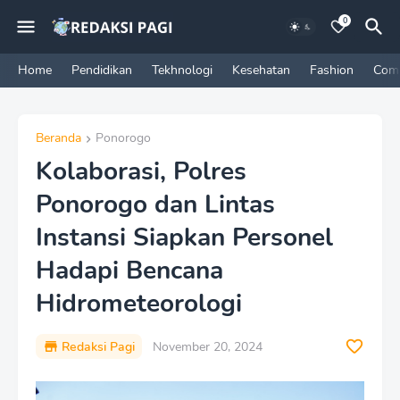
0
Home
Pendidikan
Tekhnologi
Kesehatan
Fashion
Com
Beranda
Ponorogo
Kolaborasi, Polres
Ponorogo dan Lintas
Instansi Siapkan Personel
Hadapi Bencana
Hidrometeorologi
Redaksi Pagi
November 20, 2024
P
r