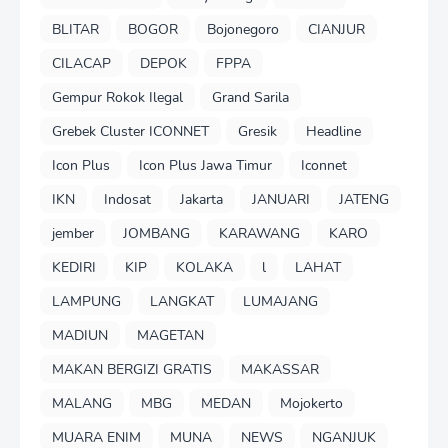
BLITAR
BOGOR
Bojonegoro
CIANJUR
CILACAP
DEPOK
FPPA
Gempur Rokok Ilegal
Grand Sarila
Grebek Cluster ICONNET
Gresik
Headline
Icon Plus
Icon Plus Jawa Timur
Iconnet
IKN
Indosat
Jakarta
JANUARI
JATENG
jember
JOMBANG
KARAWANG
KARO
KEDIRI
KIP
KOLAKA
l
LAHAT
LAMPUNG
LANGKAT
LUMAJANG
MADIUN
MAGETAN
MAKAN BERGIZI GRATIS
MAKASSAR
MALANG
MBG
MEDAN
Mojokerto
MUARA ENIM
MUNA
NEWS
NGANJUK