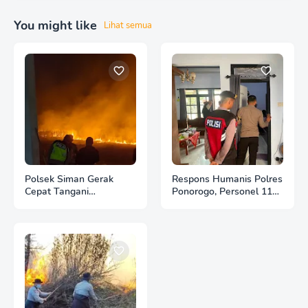
You might like
Lihat semua
Polsek Siman Gerak
Respons Humanis Polres
Cepat Tangani
Ponorogo, Personel 110
Kebakaran 3 Hektare
Bantu Tenangkan Anak
Lahan Tebu di Desa
Berkebutuhan Khusus
Brahu