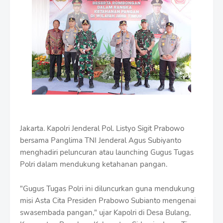
m
i
u
m
B
y
R
a
u
s
h
a
n
Jakarta. Kapolri Jenderal Pol. Listyo Sigit Prabowo
D
bersama Panglima TNI Jenderal Agus Subiyanto
e
s
menghadiri peluncuran atau launching Gugus Tugas
i
Polri dalam mendukung ketahanan pangan.
g
n
"Gugus Tugas Polri ini diluncurkan guna mendukung
W
i
misi Asta Cita Presiden Prabowo Subianto mengenai
t
swasembada pangan," ujar Kapolri di Desa Bulang,
h