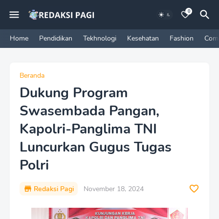
0
Home
Pendidikan
Tekhnologi
Kesehatan
Fashion
Com
Beranda
Dukung Program
Swasembada Pangan,
Kapolri-Panglima TNI
Luncurkan Gugus Tugas
Polri
Redaksi Pagi
November 18, 2024
P
r
e