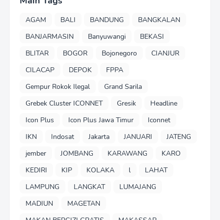
Main Tags
AGAM
BALI
BANDUNG
BANGKALAN
BANJARMASIN
Banyuwangi
BEKASI
BLITAR
BOGOR
Bojonegoro
CIANJUR
CILACAP
DEPOK
FPPA
Gempur Rokok Ilegal
Grand Sarila
Grebek Cluster ICONNET
Gresik
Headline
Icon Plus
Icon Plus Jawa Timur
Iconnet
IKN
Indosat
Jakarta
JANUARI
JATENG
jember
JOMBANG
KARAWANG
KARO
KEDIRI
KIP
KOLAKA
l
LAHAT
LAMPUNG
LANGKAT
LUMAJANG
MADIUN
MAGETAN