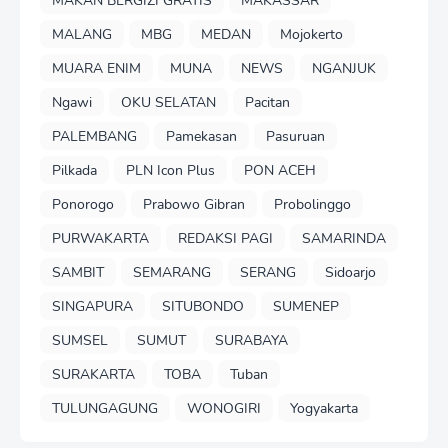
MAKAN BERGIZI GRATIS
MAKASSAR
MALANG
MBG
MEDAN
Mojokerto
MUARA ENIM
MUNA
NEWS
NGANJUK
Ngawi
OKU SELATAN
Pacitan
PALEMBANG
Pamekasan
Pasuruan
Pilkada
PLN Icon Plus
PON ACEH
Ponorogo
Prabowo Gibran
Probolinggo
PURWAKARTA
REDAKSI PAGI
SAMARINDA
SAMBIT
SEMARANG
SERANG
Sidoarjo
SINGAPURA
SITUBONDO
SUMENEP
SUMSEL
SUMUT
SURABAYA
SURAKARTA
TOBA
Tuban
TULUNGAGUNG
WONOGIRI
Yogyakarta