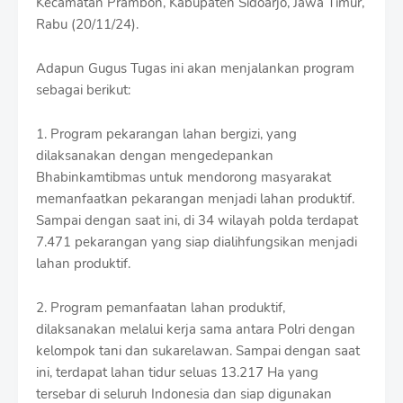
Kecamatan Prambon, Kabupaten Sidoarjo, Jawa Timur,
S
Rabu (20/11/24).
h
r
o
Adapun Gugus Tugas ini akan menjalankan program
f
sebagai berikut:
f
T
e
1. Program pekarangan lahan bergizi, yang
m
dilaksanakan dengan mengedepankan
p
Bhabinkamtibmas untuk mendorong masyarakat
l
a
memanfaatkan pekarangan menjadi lahan produktif.
t
Sampai dengan saat ini, di 34 wilayah polda terdapat
e
7.471 pekarangan yang siap dialihfungsikan menjadi
s
lahan produktif.
2. Program pemanfaatan lahan produktif,
dilaksanakan melalui kerja sama antara Polri dengan
kelompok tani dan sukarelawan. Sampai dengan saat
ini, terdapat lahan tidur seluas 13.217 Ha yang
tersebar di seluruh Indonesia dan siap digunakan